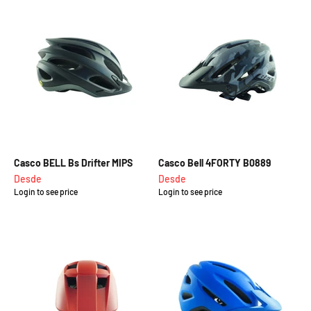
Casco BELL Bs Drifter MIPS
Casco Bell 4FORTY B0889
Precio de oferta
Precio de oferta
Desde
Desde
Login to see price
Login to see price