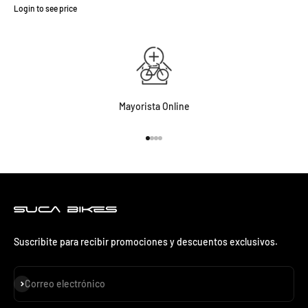
Login to see price
Precio de oferta
Mayorista Online
Ir al artículo 1
Ir al artículo 2
Ir al artículo 3
Ir al artículo 4
Suscribite para recibir promociones y descuentos exclusivos.
Suscribirse
Correo electrónico