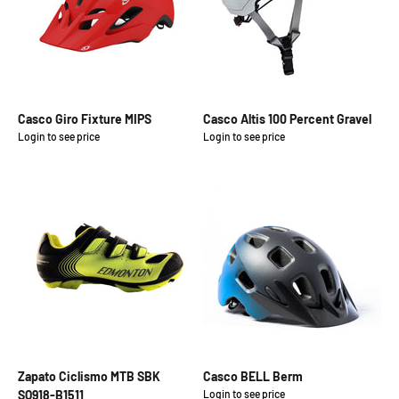
Casco Giro Fixture MIPS
Casco Altis 100 Percent Gravel
Login to see price
Login to see price
Precio de oferta
Precio de oferta
Zapato Ciclismo MTB SBK
Casco BELL Berm
SQ918-B1511
Login to see price
Precio de oferta