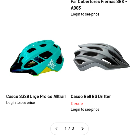
Par Cobertores Piernas SBK -
A003
Login to see price
Precio de oferta
Casco S329 Urge Pro co Alltrail
Casco Bell BS Drifter
Login to see price
Precio de oferta
Precio de oferta
Desde
Login to see price
1 / 3