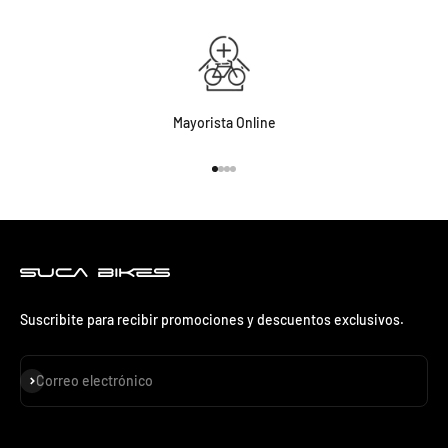
Mayorista Online
Ir al artículo 1
Ir al artículo 2
Ir al artículo 3
Ir al artículo 4
Suscribite para recibir promociones y descuentos exclusivos.
Suscribirse
Correo electrónico