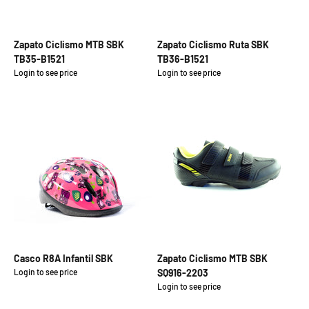
Zapato Ciclismo MTB SBK
Zapato Ciclismo Ruta SBK
TB35-B1521
TB36-B1521
Login to see price
Login to see price
Precio de oferta
Precio de oferta
Casco R8A Infantil SBK
Zapato Ciclismo MTB SBK
Login to see price
SQ916-2203
Precio de oferta
Login to see price
Precio de oferta