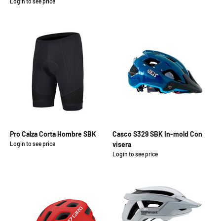
Login to see price
Pro Calza Corta Hombre SBK
Casco S329 SBK In-mold Con
Login to see price
visera
Precio de oferta
Login to see price
Precio de oferta