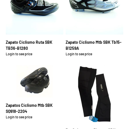
Zapato Ciclismo Ruta SBK
Zapato Ciclismo Mtb SBK Tb15-
TB36-B1280
B1259A
Login to see price
Login to see price
Precio de oferta
Precio de oferta
Zapatos Ciclismo Mtb SBK
SQ918-2204
Login to see price
Precio de oferta