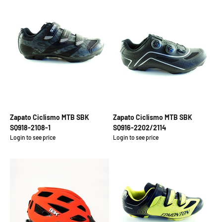
Zapato Ciclismo MTB SBK
Zapato Ciclismo MTB SBK
SQ918-2108-1
SQ916-2202/2114
Login to see price
Login to see price
Precio de oferta
Precio de oferta