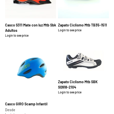
Casco S311 Mate con luz Mtb Sbk
Zapato Ciclismo Mtb TB35-1511
Adultos
Login to see price
Precio de oferta
Login to see price
Precio de oferta
Zapato Ciclismo Mtb SBK
SQ918-2104
Login to see price
Precio de oferta
Casco GIRO Scamp Infantil
Precio de oferta
Desde