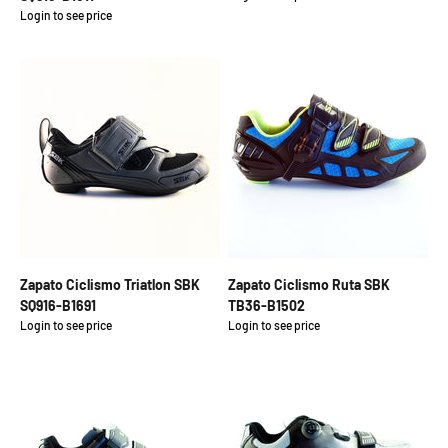
Login to see price
Precio de oferta
Zapato Ciclismo Triatlon SBK
Zapato Ciclismo Ruta SBK
SQ916-B1691
TB36-B1502
Login to see price
Login to see price
Precio de oferta
Precio de oferta