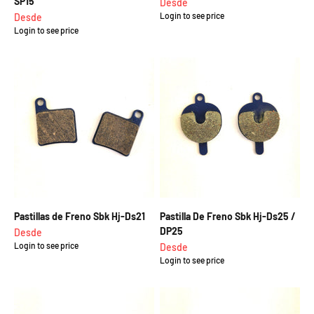
SP15
Precio de oferta
Desde
Precio de oferta
Login to see price
Desde
Login to see price
Pastillas de Freno Sbk Hj-Ds21
Pastilla De Freno Sbk Hj-Ds25 /
DP25
Precio de oferta
Desde
Login to see price
Precio de oferta
Desde
Login to see price