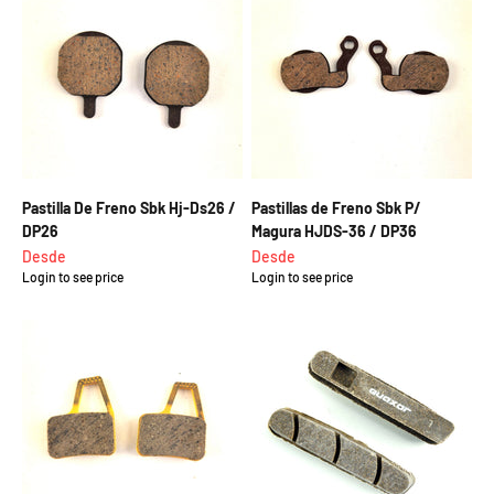
Pastilla De Freno Sbk Hj-Ds26 /
Pastillas de Freno Sbk P/
DP26
Magura HJDS-36 / DP36
Precio de oferta
Precio de oferta
Desde
Desde
Login to see price
Login to see price