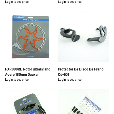
Login to see price
Login to see price
Precio de oferta
Precio de oferta
FXR008RD Rotor ultraliviano
Protector De Disco De Freno
Acero 180mm Quaxar
Cd-901
Login to see price
Login to see price
Precio de oferta
Precio de oferta