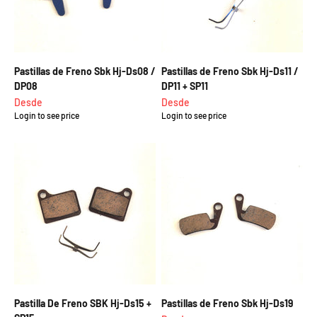
Pastillas de Freno Sbk Hj-Ds08 /
Pastillas de Freno Sbk Hj-Ds11 /
DP08
DP11 + SP11
Precio de oferta
Precio de oferta
Desde
Desde
Login to see price
Login to see price
Pastilla De Freno SBK Hj-Ds15 +
Pastillas de Freno Sbk Hj-Ds19