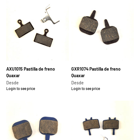
AXU1015 Pastilla de freno
GXR1074 Pastilla de freno
Quaxar
Quaxar
Precio de oferta
Precio de oferta
Desde
Desde
Login to see price
Login to see price