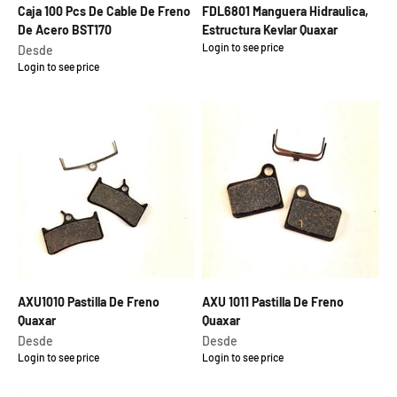
Caja 100 Pcs De Cable De Freno
FDL6801 Manguera Hidraulica,
De Acero BST170
Estructura Kevlar Quaxar
Login to see price
Precio de oferta
Precio de oferta
Desde
Login to see price
AXU1010 Pastilla De Freno
AXU 1011 Pastilla De Freno
Quaxar
Quaxar
Precio de oferta
Precio de oferta
Desde
Desde
Login to see price
Login to see price