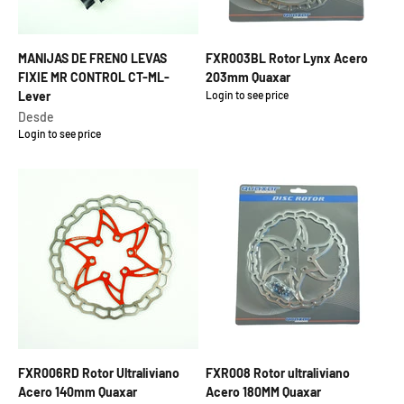
MANIJAS DE FRENO LEVAS
FXR003BL Rotor Lynx Acero
FIXIE MR CONTROL CT-ML-
203mm Quaxar
Lever
Login to see price
Precio de oferta
Precio de oferta
Desde
Login to see price
FXR006RD Rotor Ultraliviano
FXR008 Rotor ultraliviano
Acero 140mm Quaxar
Acero 180MM Quaxar