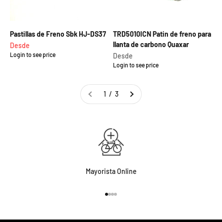
Pastillas de Freno Sbk HJ-DS37
TRD5010ICN Patin de freno para
llanta de carbono Quaxar
Precio de oferta
Desde
Login to see price
Precio de oferta
Desde
Login to see price
1 / 3
Mayorista Online
Ir al artículo 1
Ir al artículo 2
Ir al artículo 3
Ir al artículo 4