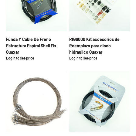
Funda Y Cable De Freno
RIG9000 Kit accesorios de
Estructura Espiral Shell Flx
Reemplazo para disco
Quaxar
hidraulico Quaxar
Login to see price
Login to see price
Precio de oferta
Precio de oferta