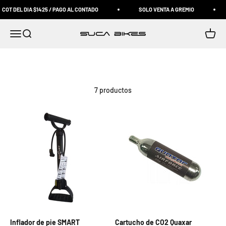
Ir al contenido
COT DEL DIA $1425 / PAGO AL CONTADO
SOLO VENTA A GREMIO
Abrir menú de navegación
Abrir búsqueda
Abrir C
Suca Bikes
7 productos
Inflador de pie SMART
Cartucho de CO2 Quaxar