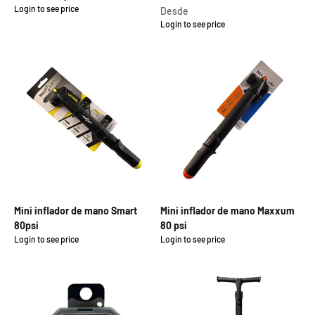
Login to see price
Precio de oferta
Precio de oferta
Desde
Login to see price
Mini inflador de mano Smart
Mini inflador de mano Maxxum
80psi
80 psi
Login to see price
Login to see price
Precio de oferta
Precio de oferta