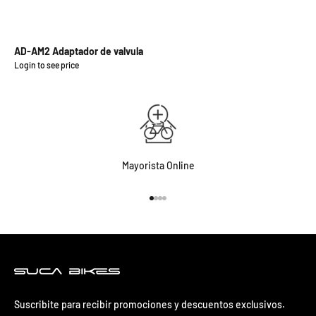
AD-AM2 Adaptador de valvula
Login to see price
Precio de oferta
Mayorista Online
Ir al artículo 1
Ir al artículo 2
Ir al artículo 3
Ir al artículo 4
Suscribite para recibir promociones y descuentos exclusivos.