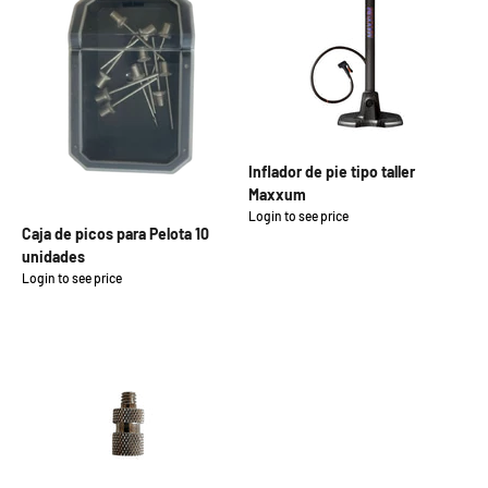
Inflador de pie tipo taller
Maxxum
Login to see price
Precio de oferta
Caja de picos para Pelota 10
unidades
Login to see price
Precio de oferta