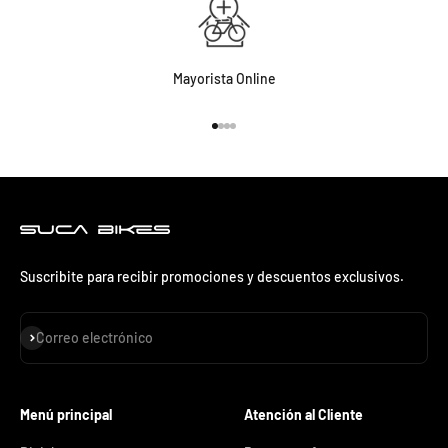
Mayorista Online
Ir al artículo 1
Ir al artículo 2
Ir al artículo 3
Ir al artículo 4
Suscribite para recibir promociones y descuentos exclusivos.
Suscribirse
Correo electrónico
Menú principal
Atención al Cliente