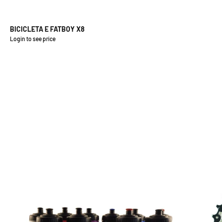
BICICLETA E FATBOY X8
Login to see price
Precio de oferta