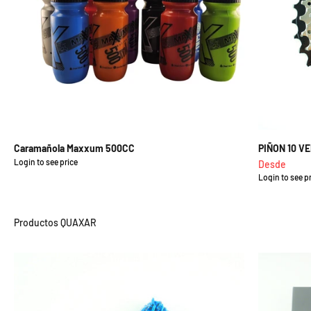
Caramañola Maxxum 500CC
PIÑON 10 V
Login to see price
Precio de oferta
Precio de of
Desde
Login to see p