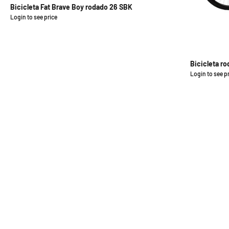
Bicicleta Fat Brave Boy rodado 26 SBK
Login to see price
Precio de oferta
Bicicleta ro
Login to see p
Precio de of
Cascos