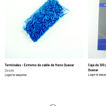
Terminales - Extremo de cable de freno Quaxar
Caja de 100
Quaxar
Precio de oferta
Desde
Login to see p
Login to see price
Precio de of