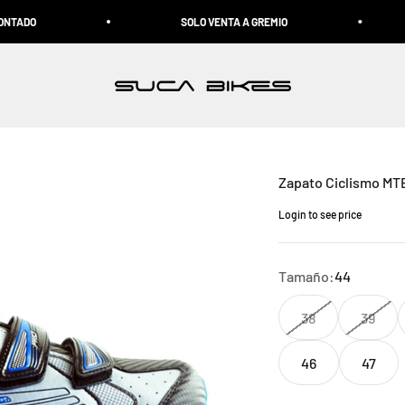
O
SOLO VENTA A GREMIO
P
Suca Bikes
Zapato Ciclismo MT
Login to see price
Precio de oferta
Tamaño:
44
38
39
46
47