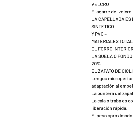
VELCRO
El agarre del velcro
LA CAPELLADA ES D
SINTETICO
Y PVC –
MATERIALES TOTAL
EL FORRO INTERIO
LA SUELA O FONDO
20%
EL ZAPATO DE CIC
Lengua microperfora
adaptación al empei
La puntera del zapa
La cala o traba es 
liberación rápida.
El peso aproximado 