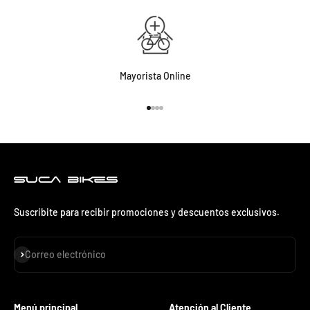
Mayorista Online
Ir al artículo 1
Ir al artículo 2
Ir al artículo 3
Ir al artículo 4
Suscribite para recibir promociones y descuentos exclusivos.
Suscribirse
Correo electrónico
Menú principal
Atención al Cliente