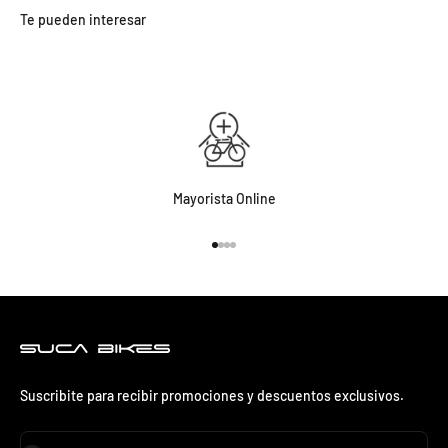
Mayorista Online
Ir al artículo 1
Ir al artículo 2
Ir al artículo 3
Ir al artículo 4
Suscribite para recibir promociones y descuentos exclusivos.