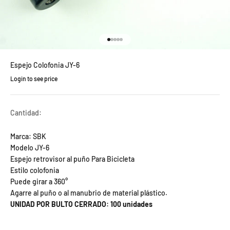
Ir al artículo 1
Ir al artículo 2
Ir al artículo 3
Ir al artículo 4
Ir al artículo 5
Espejo Colofonia JY-6
Login to see price
Precio de oferta
Cantidad:
Marca: SBK
Modelo JY-6
Espejo retrovisor al puño Para Bicicleta
Estilo colofonia
Puede girar a 360°
Agarre al puño o al manubrio de material plástico.
UNIDAD POR BULTO CERRADO: 100 unidades