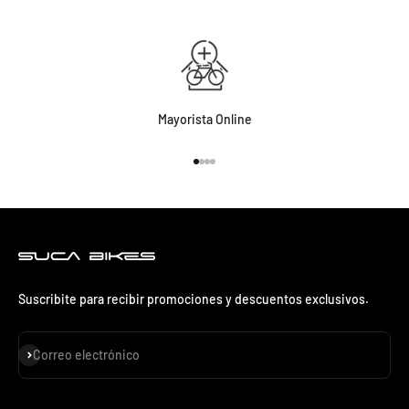
Mayorista Online
Ir al artículo 1
Ir al artículo 2
Ir al artículo 3
Ir al artículo 4
Suscribite para recibir promociones y descuentos exclusivos.
Suscribirse
Correo electrónico