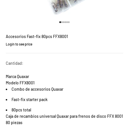
Ir al artículo 1
Ir al artículo 2
Ir al artículo 3
Ir al artículo 4
Ir al artículo 5
Ir al artículo 6
Accesorios Fast-fix 80pcs FFX8001
Login to see price
Precio de oferta
Cantidad:
Marca Quaxar
Modelo FFX8001
Combo de accesorios Quaxar
Fast-fix starter pack
80pcs total
Caja de recambios universal Quaxar para frenos de disco FFX 8001
80 piezas