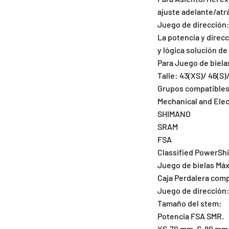
ajuste adelante/atrá
Juego de dirección
La potencia y direcc
y lógica solución de
Para Juego de biela
Talle: 43(XS)/ 46(S)
Grupos compatibles
Mechanical and Elect
SHIMANO
SRAM
FSA
Classified PowerShi
Juego de bielas Máx
Caja Perdalera com
Juego de dirección:
Tamaño del stem:
Potencia FSA SMR.
XS-70 mm, S-80 mm,