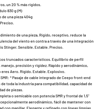
ros, un 20 % más rígidos.
ulo 830 g (M)
o de una pieza 404g
 Preciso.
ndimiento de una pieza, Rígido, receptivo, reduce la
bulencia del viento en contra a través de una integración
is Stinger. Sensible. Estable. Preciso.
os truncados característicos. Equilibrio de perfil
 manejo, precisión y rigidez. Rápido y aerodinámico,
 eres Aero. Rígido. Estable. Explosivo.
SMR: * Pasaje de cable integrado de Ceepo front-end
 de toda la industria para compatibilidad, capacidad de
idad de piezas.
mpleta o semicable con potencia SMR y frontal de 1,5"
xcepcionalmente aerodinámico, fácil de mantener con
d con manillar. Elegante y refinado con líneas limpias.