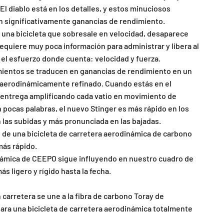
El diablo está en los detalles, y estos minuciosos
n significativamente ganancias de rendimiento.
s una bicicleta que sobresale en velocidad, desaparece
 requiere muy poca información para administrar y libera al
r el esfuerzo donde cuenta: velocidad y fuerza.
mientos se traducen en ganancias de rendimiento en un
 aerodinámicamente refinado. Cuando estás en el
 entrega amplificando cada vatio en movimiento de
 pocas palabras, el nuevo Stinger es más rápido en los
n las subidas y más pronunciada en las bajadas.
 de una bicicleta de carretera aerodinámica de carbono
más rápido.
námica de CEEPO sigue influyendo en nuestro cuadro de
s ligero y rígido hasta la fecha.
 carretera se une a la fibra de carbono Toray de
ara una bicicleta de carretera aerodinámica totalmente