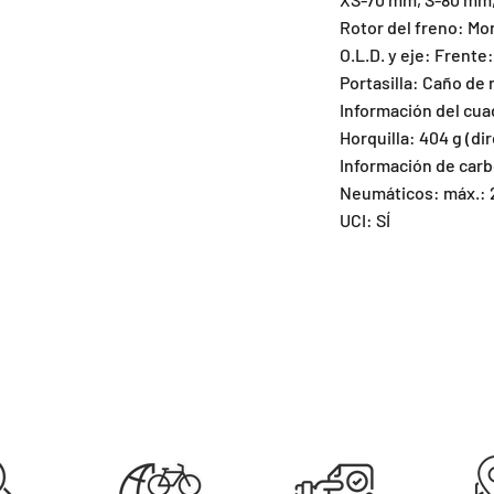
Rotor del freno: Mo
O.L.D. y eje: Frent
Portasilla: Caño de
Información del cuad
Horquilla: 404 g (di
Información de car
Neumáticos: máx.: 
UCI: SÍ