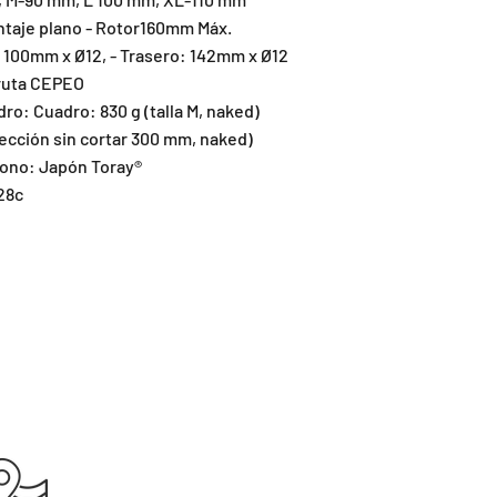
ntaje plano - Rotor160mm Máx.
e: 100mm x Ø12, - Trasero: 142mm x Ø12
 ruta CEPEO
ro: Cuadro: 830 g (talla M, naked)
rección sin cortar 300 mm, naked)
bono: Japón Toray®
28c