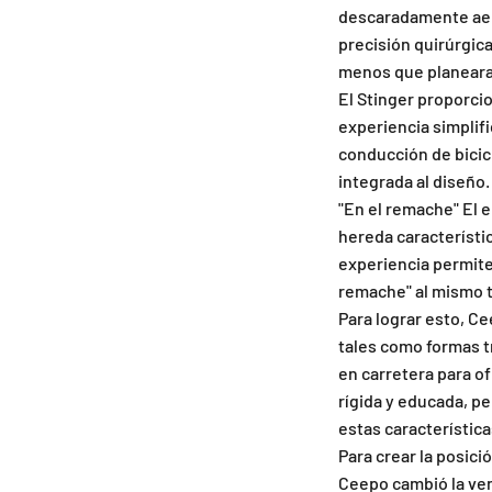
descaradamente aer
precisión quirúrgica 
menos que planearas
El Stinger proporci
experiencia simplifi
conducción de bicic
integrada al diseño.
"En el remache" El 
hereda característic
experiencia permite
remache" al mismo t
Para lograr esto, C
tales como formas 
en carretera para o
rígida y educada, p
estas característica
Para crear la posici
Ceepo cambió la ven