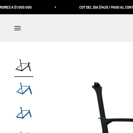
Ir al contenido
00.000
COT DEL DIA $1425 / PAGO AL CONTADO
Abrir menú de navegación