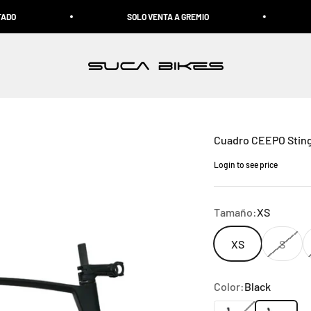
SOLO VENTA A GREMIO
PRECIOS E
Suca Bikes
Cuadro CEEPO Stin
Login to see price
Precio de oferta
Tamaño:
XS
XS
S
Color:
Black
Blue/Black
Black