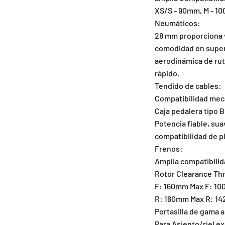
XS/S - 90mm, M - 1
Neumáticos:
28 mm proporciona ve
comodidad en superfi
aerodinámica de ruta
rápido.
Tendido de cables:
Compatibilidad mecán
Caja pedalera tipo 
Potencia fiable, sua
compatibilidad de pl
Frenos:
Amplia compatibilid
Rotor Clearance Th
F: 160mm Max F: 10
R: 160mm Max R: 14
Portasilla de gama 
Para Asiento/riel e