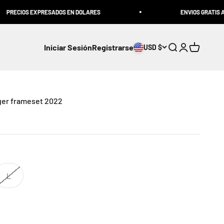
XPRESADOS EN DOLARES
ENVIOS GRATIS AL EXPRESO, C
Iniciar Sesión
Registrarse
USD $
Abrir búsqueda
Abrir página 
Abrir Carr
ger frameset 2022
L