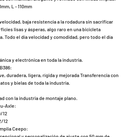
00mm, L - 110mm
locidad, baja resistencia a la rodadura sin sacrificar
cies lisas y ásperas, algo raro en una bicicleta
. Todo el día velocidad y comodidad, pero todo el día
ica y electrónica en toda la industria.
BB386:
ve, duradera, ligera, rígida y mejorada Transferencia con
atos y bielas de toda la industria.
ad con la industria de montaje plano.
ru-Axle:
0/12
2/12
amplia Ceepo:
xcepcional y personalización de ajuste con 50 mm de