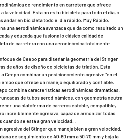
odinámica de rendimiento en carretera que ofrece
a la velocidad. Esta no es tu bicicleta para todo el día, a
 andar en bicicleta todo el día rápido. Muy Rápido.
ona una aerodinámica avanzada que da como resultado un
cada y educada que fusiona lo clásico calidad de
leta de carretera con una aerodinámica totalmente
enfoque de Ceepo para diseñar la geometría del Stinger
as de años de diseño de bicicletas de triatlón. Esta
 a Ceepo combinar un posicionamiento agresivo "en el
iempo que ofrece un manejo equilibrado y confiable.
eepo combina características aerodinámicas dramáticas,
truncadas de tubos aerodinámicos, con geometría neutra
frecer una plataforma de carreras estable, compatible,
ero increíblemente agresiva, capaz de armonizar todas
s cuando se está a gran velocidad. .
ón agresiva del Stinger que maneja bien a gran velocidad,
tana de seguimiento de 40-60 mm a 50-70 mm y baja la