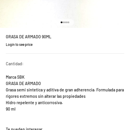
Ir al artículo 1
Ir al artículo 2
Ir al artículo 3
Ir al artículo 4
Ir al artículo 5
GRASA DE ARMADO 90ML
Login to see price
Precio de oferta
Cantidad:
Marca SBK
GRASA DE ARMADO
Grasa semi sintetica y aditiva de gran adherencia. Formulada para
rigores extremos sin alterar las propiedades
Hidro repelente y anticorrosiva.
90 ml