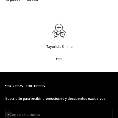
Mayorista Online
Ir al artículo 1
Ir al artículo 2
Ir al artículo 3
Ir al artículo 4
Suscribite para recibir promociones y descuentos exclusivos.
Suscribirse
Correo electrónico