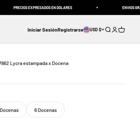
PRECIOS EXPRESADOS EN DOLARES
ENVIOS GRATIS 
Iniciar Sesión
Registrarse
USD $
Abrir búsqueda
Abrir página 
Abrir Carr
7862 Lycra estampada x Docena
 Docenas
6 Docenas