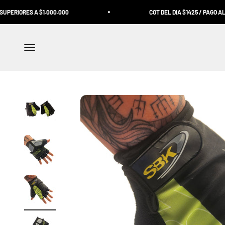
Ir al contenido
IORES A $1.000.000
COT DEL DIA $1425 / PAGO AL CON
Abrir menú de navegación