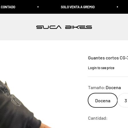
TADO
SOLO VENTA A GREMIO
Suca Bikes
Guantes cortos CG-
Login to see price
Precio de oferta
Tamaño:
Docena
Docena
3
Cantidad: