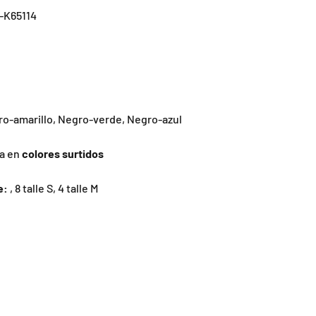
-K65114
ro-amarillo, Negro-verde, Negro-azul
a en
colores surtidos
e:
, 8 talle S, 4 talle M