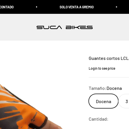
ADO
SOLO VENTA A GREMIO
Suca Bikes
Guantes cortos LCL
Login to see price
Precio de oferta
Tamaño:
Docena
Docena
3
Cantidad: