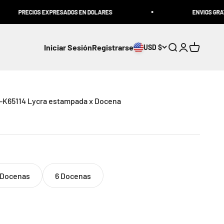
PRECIOS EXPRESADOS EN DOLARES
ENVIOS GRATIS AL
Iniciar Sesión
Registrarse
USD $
Abrir búsqueda
Abrir página 
Abrir Carr
-K65114 Lycra estampada x Docena
 Docenas
6 Docenas