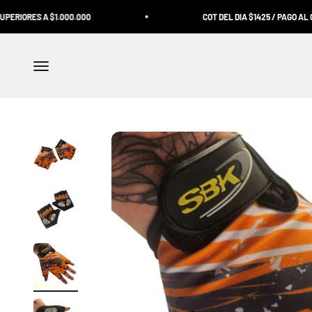
Ir al contenido
ORES A $1.000.000
COT DEL DIA $1425 / PAGO AL CONT
Abrir menú de navegación