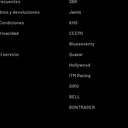
frecuentes
SBK
bios y devoluciones
Jamis
 Condiciones
KHS
Privacidad
CEEPO
Blueseventy
l servicio
Quaxar
Hollywood
ITM Racing
GIRO
BELL
BONTRAGER