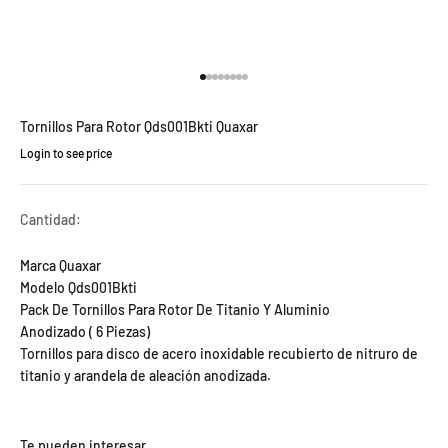
Ir al artículo 1
Ir al artículo 2
Ir al artículo 3
Ir al artículo 4
Ir al artículo 5
Ir al artículo 6
Ir al artículo 7
Ir al artículo 8
Tornillos Para Rotor Qds001Bkti Quaxar
Login to see price
Precio de oferta
Cantidad:
Marca Quaxar
Modelo Qds001Bkti
Pack De Tornillos Para Rotor De Titanio Y Aluminio
Anodizado ( 6 Piezas)
Tornillos para disco de acero inoxidable recubierto de nitruro de
titanio y arandela de aleación anodizada.