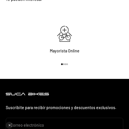
Mayorista Online
Ir al artículo 1
Ir al artículo 2
Ir al artículo 3
Ir al artículo 4
Suscribite para recibir promociones y descuentos exclusivos.
Suscribirse
Correo electrónico