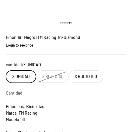
Ir al artículo 1
Ir al artículo 2
Ir al artículo 3
Ir al artículo 4
Ir al artículo 5
Ir al artículo 6
Ir al artículo 7
Piñon 16T Negro ITM Racing Tri-Diamond
Login to see price
Precio de oferta
cantidad:
X UNIDAD
X UNIDAD
X BULTO 10
X BULTO 100
Cantidad:
Piñon para Bicicletas
Marca ITM Racing
Modelo 16T