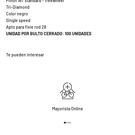
Piñon 16T standard - freewheel
Tri-Diamond
Color negro
Single speed
Apto para fixie rod 28
UNIDAD POR BULTO CERRADO: 100 UNIDADES
Mayorista Online
Ir al artículo 1
Ir al artículo 2
Ir al artículo 3
Ir al artículo 4