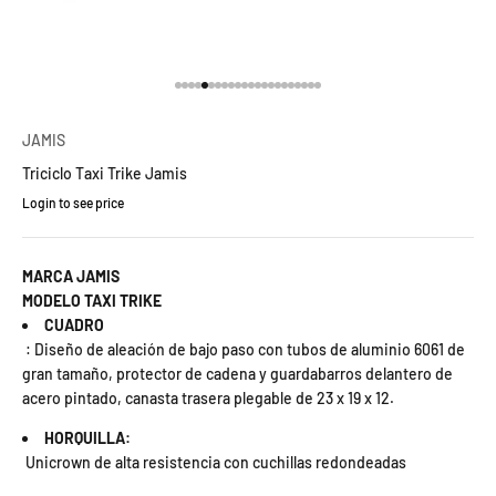
Ir al artículo 1
Ir al artículo 2
Ir al artículo 3
Ir al artículo 4
Ir al artículo 5
Ir al artículo 6
Ir al artículo 7
Ir al artículo 8
Ir al artículo 9
Ir al artículo 10
Ir al artículo 11
Ir al artículo 12
Ir al artículo 13
Ir al artículo 14
Ir al artículo 15
Ir al artículo 16
Ir al artículo 17
Ir al artículo 18
Ir al artículo 19
Ir al artículo 20
Ir al artículo 21
Ir al artículo 22
JAMIS
Triciclo Taxi Trike Jamis
Login to see price
Precio de oferta
MARCA JAMIS
MODELO TAXI TRIKE
CUADRO
: Diseño de aleación de bajo paso con tubos de aluminio 6061 de
gran tamaño, protector de cadena y guardabarros delantero de
acero pintado, canasta trasera plegable de 23 x 19 x 12.
HORQUILLA:
Unicrown de alta resistencia con cuchillas redondeadas