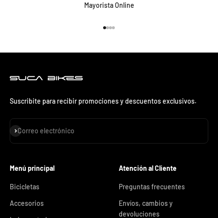
Mayorista Online
Ir al artículo 1
Ir al artículo 2
Ir al artículo 3
Ir al artículo 4
Suscribite para recibir promociones y descuentos exclusivos.
Suscribirse
Correo electrónico
Menú principal
Atención al Cliente
Bicicletas
Preguntas frecuentes
Accesorios
Envíos, cambios y
devoluciones